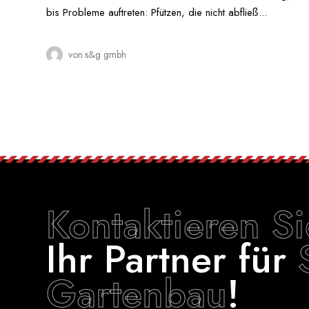
bis Probleme auftreten: Pfützen, die nicht abfließ...
von
s&g gmbh
Kontaktieren S
Ihr Partner für
Gartenbau
!