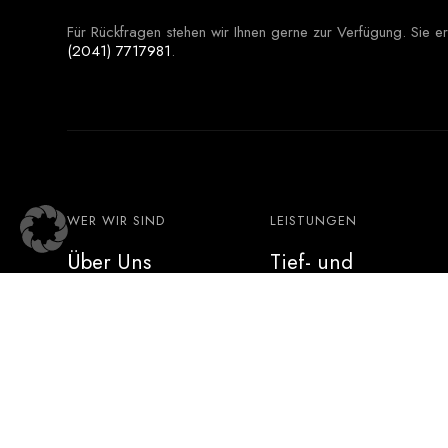
Für Rückfragen stehen wir Ihnen gerne zur Verfügung. Sie 
(2041) 7717981
.
WER WIR SIND
LEISTUNGEN
Über Uns
Tief- und
Straßenbau
Neues
Garten- und
Kontakt
Landschaftsbau
Wir suchen Dich!