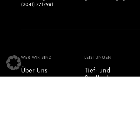
(2041) 7717981
.
WER WIR SIND
LEISTUNGEN
Über Uns
Tief- und
Straßenbau
Neues
Garten- und
Kontakt
Landschaftsbau
Wir suchen Dich!