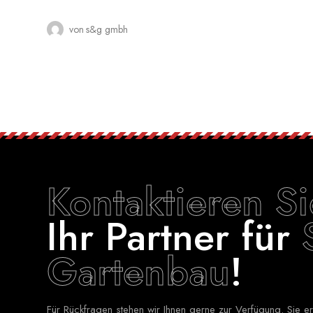
von
s&g gmbh
Kontaktieren S
Ihr Partner für
Gartenbau
!
Für Rückfragen stehen wir Ihnen gerne zur Verfügung. Sie 