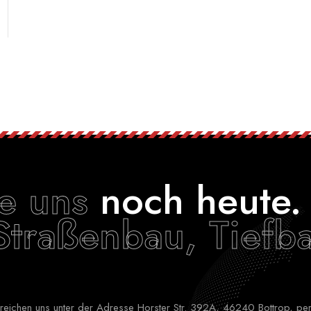
ie uns
noch heute.
Straßenbau, Tiefb
erreichen uns unter der Adresse Horster Str. 392A, 46240 Bottrop, per